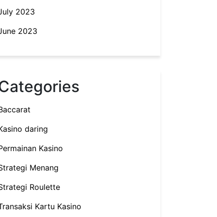
July 2023
June 2023
Categories
Baccarat
Kasino daring
Permainan Kasino
Strategi Menang
Strategi Roulette
Transaksi Kartu Kasino