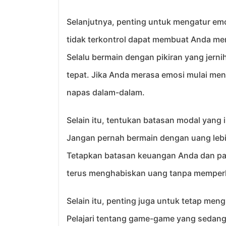
Selanjutnya, penting untuk mengatur emo
tidak terkontrol dapat membuat Anda m
Selalu bermain dengan pikiran yang jer
tepat. Jika Anda merasa emosi mulai men
napas dalam-dalam.
Selain itu, tentukan batasan modal yang 
Jangan pernah bermain dengan uang leb
Tetapkan batasan keuangan Anda dan pat
terus menghabiskan uang tanpa memperh
Selain itu, penting juga untuk tetap men
Pelajari tentang game-game yang sedang p