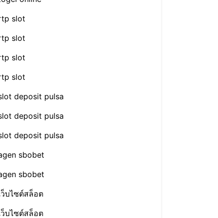
rtp slot
rtp slot
rtp slot
rtp slot
slot deposit pulsa
slot deposit pulsa
slot deposit pulsa
agen sbobet
agen sbobet
เว็บไซต์สล็อต
เว็บไซต์สล็อต