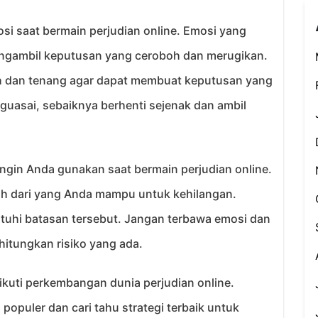
si saat bermain perjudian online. Emosi yang
engambil keputusan yang ceroboh dan merugikan.
nih dan tenang agar dapat membuat keputusan yang
guasai, sebaiknya berhenti sejenak dan ambil
ingin Anda gunakan saat bermain perjudian online.
ih dari yang Anda mampu untuk kehilangan.
uhi batasan tersebut. Jangan terbawa emosi dan
itungkan risiko yang ada.
gikuti perkembangan dunia perjudian online.
opuler dan cari tahu strategi terbaik untuk