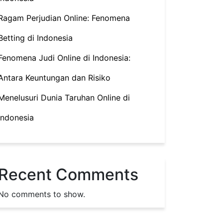
Ragam Perjudian Online: Fenomena
Betting di Indonesia
Fenomena Judi Online di Indonesia:
Antara Keuntungan dan Risiko
Menelusuri Dunia Taruhan Online di
Indonesia
Recent Comments
No comments to show.