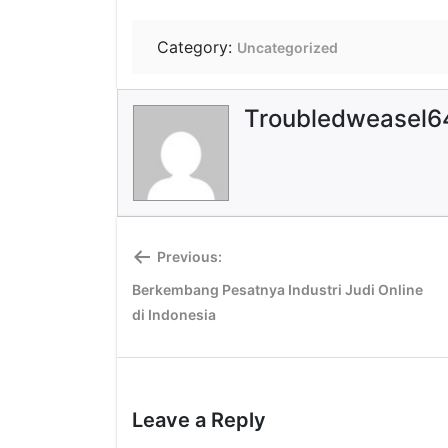
Category:
Uncategorized
Troubledweasel6
Previous:
Berkembang Pesatnya Industri Judi Online
Previous
di Indonesia
post:
Leave a Reply