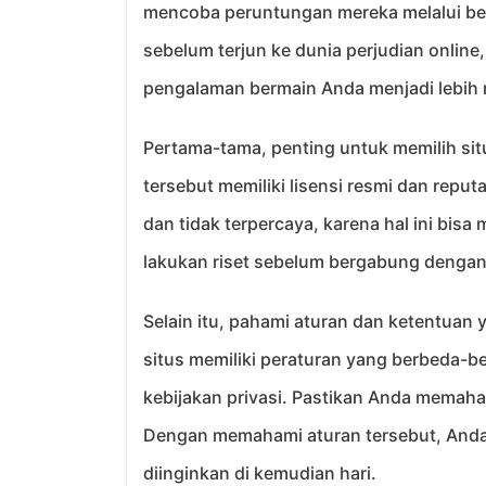
mencoba peruntungan mereka melalui ber
sebelum terjun ke dunia perjudian online,
pengalaman bermain Anda menjadi lebi
Pertama-tama, penting untuk memilih situ
tersebut memiliki lisensi resmi dan reputa
dan tidak terpercaya, karena hal ini bis
lakukan riset sebelum bergabung dengan s
Selain itu, pahami aturan dan ketentuan ya
situs memiliki peraturan yang berbeda-be
kebijakan privasi. Pastikan Anda memah
Dengan memahami aturan tersebut, Anda
diinginkan di kemudian hari.