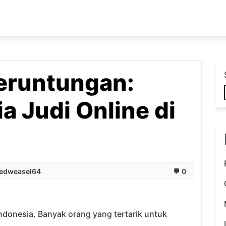
eruntungan:
 Judi Online di
edweasel64
0
Indonesia. Banyak orang yang tertarik untuk