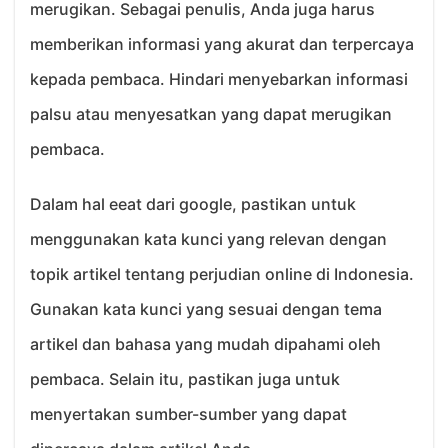
merugikan. Sebagai penulis, Anda juga harus
memberikan informasi yang akurat dan terpercaya
kepada pembaca. Hindari menyebarkan informasi
palsu atau menyesatkan yang dapat merugikan
pembaca.
Dalam hal eeat dari google, pastikan untuk
menggunakan kata kunci yang relevan dengan
topik artikel tentang perjudian online di Indonesia.
Gunakan kata kunci yang sesuai dengan tema
artikel dan bahasa yang mudah dipahami oleh
pembaca. Selain itu, pastikan juga untuk
menyertakan sumber-sumber yang dapat