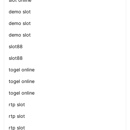
slot online
demo slot
demo slot
demo slot
slot88
slot88
togel online
togel online
togel online
rtp slot
rtp slot
rtp slot