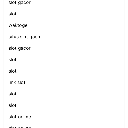
slot gacor
slot
waktogel
situs slot gacor
slot gacor
slot
slot
link slot
slot
slot
slot online