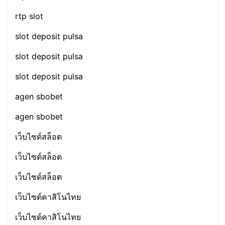
rtp slot
slot deposit pulsa
slot deposit pulsa
slot deposit pulsa
agen sbobet
agen sbobet
เว็บไซต์สล็อต
เว็บไซต์สล็อต
เว็บไซต์สล็อต
เว็บไซต์คาสิโนไทย
เว็บไซต์คาสิโนไทย