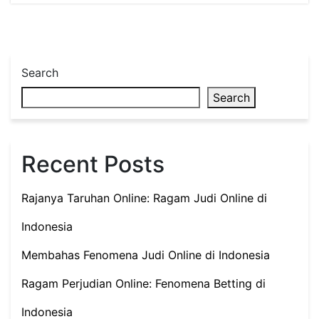
Search
Search
Recent Posts
Rajanya Taruhan Online: Ragam Judi Online di
Indonesia
Membahas Fenomena Judi Online di Indonesia
Ragam Perjudian Online: Fenomena Betting di
Indonesia