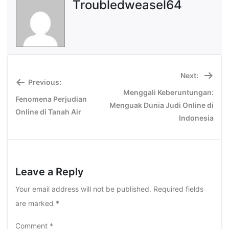
Troubledweasel64
Next:
Previous:
Menggali Keberuntungan:
Fenomena Perjudian
Previous
Nex
Menguak Dunia Judi Online di
Online di Tanah Air
post:
pos
Indonesia
Leave a Reply
Your email address will not be published.
Required fields
are marked
*
Comment
*