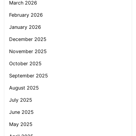
March 2026
February 2026
January 2026
December 2025
November 2025
October 2025
September 2025
August 2025
July 2025
June 2025
May 2025