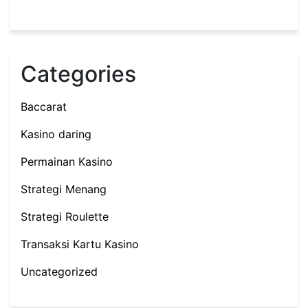
Categories
Baccarat
Kasino daring
Permainan Kasino
Strategi Menang
Strategi Roulette
Transaksi Kartu Kasino
Uncategorized