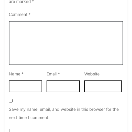
are marked
*
Comment
*
Name
*
Email
*
Website
Save my name, email, and website in this browser for the
next time I comment.