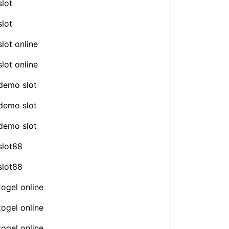
slot
slot
slot online
slot online
demo slot
demo slot
demo slot
slot88
slot88
togel online
togel online
togel online