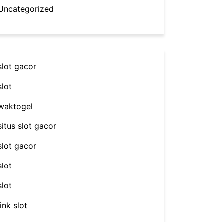
Uncategorized
slot gacor
slot
waktogel
situs slot gacor
slot gacor
slot
slot
link slot