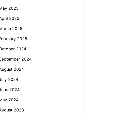
May 2025
April 2025
March 2025
February 2025
October 2024
September 2024
August 2024
July 2024
June 2024
May 2024
August 2023