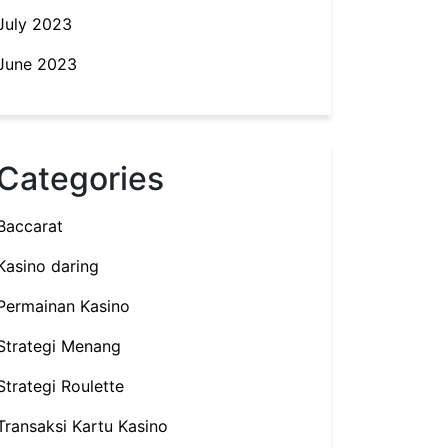
July 2023
June 2023
Categories
Baccarat
Kasino daring
Permainan Kasino
Strategi Menang
Strategi Roulette
Transaksi Kartu Kasino