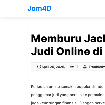
Jom4D
Memburu Jac
Judi Online di
1
April 25, 2025
Troubledw
Perjudian online semakin populer di Indo
penggemar judi yang beralih ke permain
juga keuntungan finansial. Dengan perke