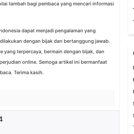
 nilai tambah bagi pembaca yang mencari informasi
 Indonesia dapat menjadi pengalaman yang
ilakukan dengan bijak dan bertanggung jawab.
ine yang terpercaya, bermain dengan bijak, dan
erjudian online. Semoga artikel ini bermanfaat
aca. Terima kasih.
4