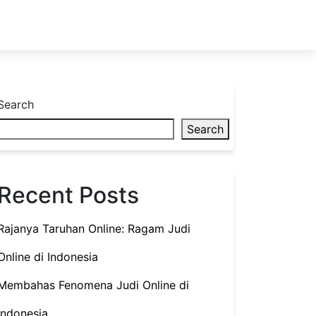
Search
Search
Recent Posts
Rajanya Taruhan Online: Ragam Judi
Online di Indonesia
Membahas Fenomena Judi Online di
Indonesia