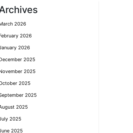
Archives
March 2026
February 2026
January 2026
December 2025
November 2025
October 2025
September 2025
August 2025
July 2025
June 2025