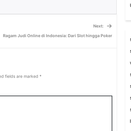
Next:
Next
Ragam Judi Online di Indonesia: Dari Slot hingga Poker
post:
ed fields are marked
*