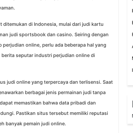
nyaman.
t ditemukan di Indonesia, mulai dari judi kartu
nan judi sportsbook dan casino. Seiring dengan
perjudian online, perlu ada beberapa hal yang
berita seputar industri perjudian online di
us judi online yang terpercaya dan terlisensi. Saat
 menawarkan berbagai jenis permainan judi tanpa
a dapat memastikan bahwa data pribadi dan
ungi. Pastikan situs tersebut memiliki reputasi
eh banyak pemain judi online.