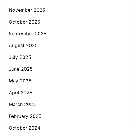
November 2025
October 2025
September 2025
August 2025
July 2025
June 2025
May 2025
April 2025
March 2025
February 2025
October 2024