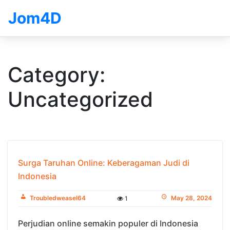
Jom4D
Category:
Uncategorized
Surga Taruhan Online: Keberagaman Judi di
Indonesia
Troubledweasel64
May 28, 2024
1
Perjudian online semakin populer di Indonesia