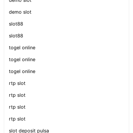
demo slot
demo slot
slot88
slot88
togel online
togel online
togel online
rtp slot
rtp slot
rtp slot
rtp slot
slot deposit pulsa