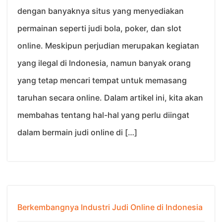
dengan banyaknya situs yang menyediakan
permainan seperti judi bola, poker, dan slot
online. Meskipun perjudian merupakan kegiatan
yang ilegal di Indonesia, namun banyak orang
yang tetap mencari tempat untuk memasang
taruhan secara online. Dalam artikel ini, kita akan
membahas tentang hal-hal yang perlu diingat
dalam bermain judi online di […]
Berkembangnya Industri Judi Online di Indonesia