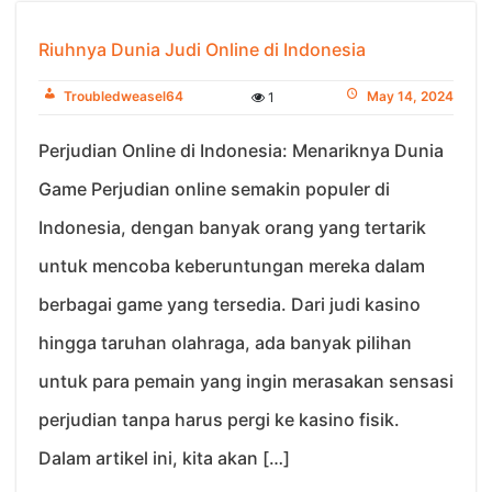
Riuhnya Dunia Judi Online di Indonesia
Troubledweasel64
May 14, 2024
1
Perjudian Online di Indonesia: Menariknya Dunia
Game Perjudian online semakin populer di
Indonesia, dengan banyak orang yang tertarik
untuk mencoba keberuntungan mereka dalam
berbagai game yang tersedia. Dari judi kasino
hingga taruhan olahraga, ada banyak pilihan
untuk para pemain yang ingin merasakan sensasi
perjudian tanpa harus pergi ke kasino fisik.
Dalam artikel ini, kita akan […]