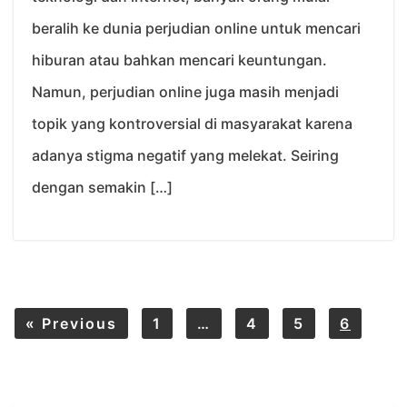
beralih ke dunia perjudian online untuk mencari
hiburan atau bahkan mencari keuntungan.
Namun, perjudian online juga masih menjadi
topik yang kontroversial di masyarakat karena
adanya stigma negatif yang melekat. Seiring
dengan semakin […]
«
Previous
1
…
4
5
6