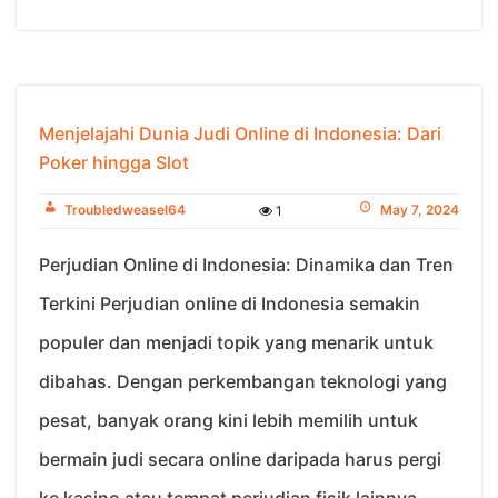
Menjelajahi Dunia Judi Online di Indonesia: Dari
Poker hingga Slot
Troubledweasel64
May 7, 2024
1
Perjudian Online di Indonesia: Dinamika dan Tren
Terkini Perjudian online di Indonesia semakin
populer dan menjadi topik yang menarik untuk
dibahas. Dengan perkembangan teknologi yang
pesat, banyak orang kini lebih memilih untuk
bermain judi secara online daripada harus pergi