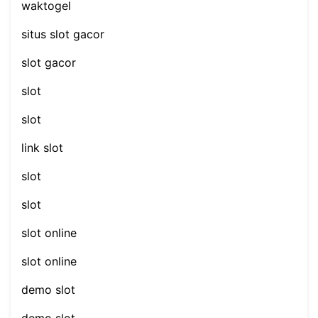
waktogel
situs slot gacor
slot gacor
slot
slot
link slot
slot
slot
slot online
slot online
demo slot